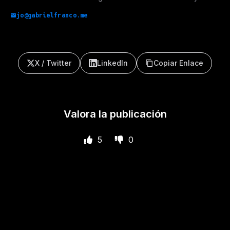
jo@gabrielfranco.me
X / Twitter
LinkedIn
Copiar Enlace
Valora la publicación
5
0