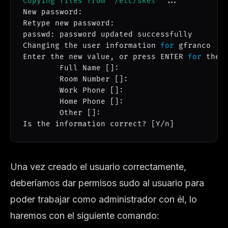
Copying files from `/etc/skel'
..
.

New password: 

Retype new password: 

passwd: password updated successfully

Changing the user information 
for
 gfranco

Enter the new value, or press ENTER 
for
 the d
        Full Name 
[
]
: 

        Room Number 
[
]
: 

        Work Phone 
[
]
: 

        Home Phone 
[
]
: 

        Other 
[
]
: 

Is the information correct? 
[
Y/n
]
Una vez creado el usuario correctamente,
deberíamos dar permisos sudo al usuario para
poder trabajar como administrador con él, lo
haremos con el siguiente comando: