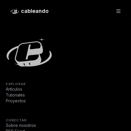
La web de Hacienda consume energía como para
cableando
mantener 1400 hogares españoles
EXPLORAR
Artículos
Tutoriales
Proyectos
CONECTAR
Sobre nosotros