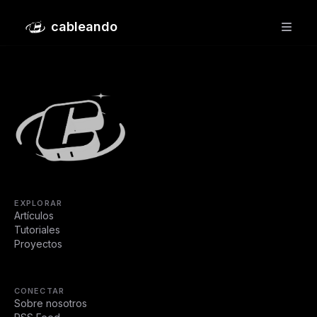
La web de Hacienda consume energía como para
cableando
mantener 1400 hogares españoles
EXPLORAR
Artículos
Tutoriales
Proyectos
CONECTAR
Sobre nosotros