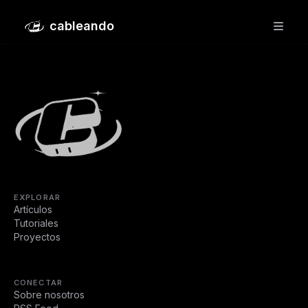
El futuro de la IA en España pasa por una estrategia más
cableando
sostenible
EXPLORAR
Artículos
Tutoriales
Proyectos
CONECTAR
Sobre nosotros