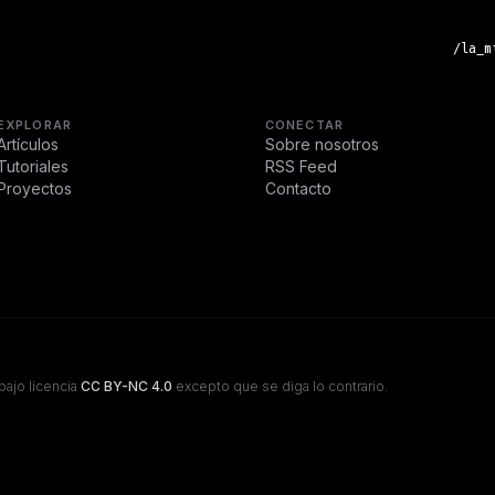
ostenible
/la_m
EXPLORAR
CONECTAR
Artículos
Sobre nosotros
Tutoriales
RSS Feed
Proyectos
Contacto
bajo licencia
CC BY-NC 4.0
excepto que se diga lo contrario.